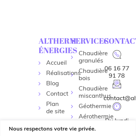
ALTHERM
SERVICES
CONTAC
ÉNERGIES
Chaudière
granulés
Accueil
06 16 77
Chaudière
Réalisations
91 78
bois
Blog
Chaudière
Contact
miscanthus
contact@al
Plan
Géothermie
de site
Aérothermie
Du lundi
Climatisation
au
Nous respectons votre vie privée.
réversible
vendredi