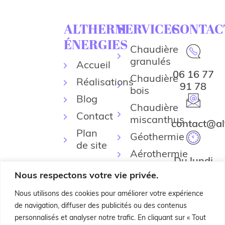
ALTHERM
SERVICES
CONTAC
ÉNERGIES
Chaudière
granulés
Accueil
06 16 77
Chaudière
Réalisations
91 78
bois
Blog
Chaudière
Contact
miscanthus
contact@al
Plan
Géothermie
de site
Aérothermie
Du lundi
Climatisation
au
Nous respectons votre vie privée.
réversible
vendredi
Nous utilisons des cookies pour améliorer votre expérience
09h00 -
de navigation, diffuser des publicités ou des contenus
12h00
personnalisés et analyser notre trafic. En cliquant sur « Tout
13h45 -