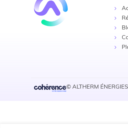
Ac
Ré
Bl
Co
Pl
© ALTHERM ÉNERGIES 